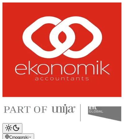
Crnogorski