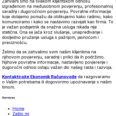
Zahvalni smo na svakom klijentskom odnosu
izgrađenom na međusobnom povjerenju, profesionalnoj
saradnji i dugoročnom povjerenju. Povratne informacije
koje dobijemo pomažu da oblikujemo kako radimo, kako
komuniciramo i kako se nastavimo razvijati kao firma. To
je važan podsjetnik da snažna usluga nikada nije
statična. Ona se jača kroz slušanje, unapređivanje i
dosljedno pružanje usluga s pažnjom, jasnoćom i
preciznošću.
Želimo da se zahvalimo svim našim klijentima na
njihovom povjerenju, saradnji i prilici da ih podržimo.
Njihove povratne informacije, nastavljeno povjerenje i
dugoročni odnosi ostaju važan dio našeg rasta i razvoja.
Kontaktirajte Ekonomik Računovođe
da razgovaramo
o Vašim potrebama ili dogovorimo upoznavanje s našim
timom.
Services
Home
Zašto mi