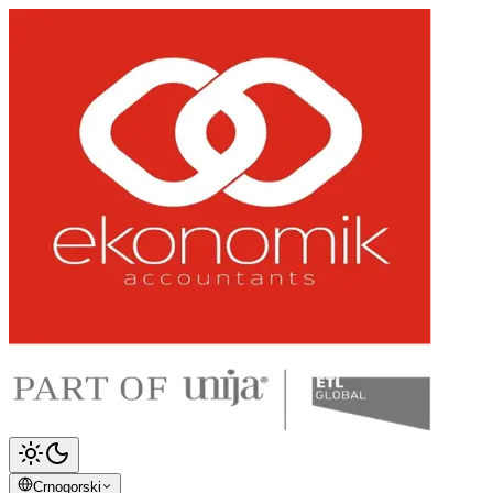
Crnogorski