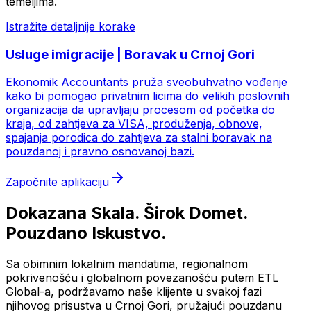
temeljima.
Istražite detaljnije korake
Usluge imigracije | Boravak u Crnoj Gori
Ekonomik Accountants pruža sveobuhvatno vođenje
kako bi pomogao privatnim licima do velikih poslovnih
organizacija da upravljaju procesom od početka do
kraja, od zahtjeva za VISA, produženja, obnove,
spajanja porodica do zahtjeva za stalni boravak na
pouzdanoj i pravno osnovanoj bazi.
Započnite aplikaciju
Dokazana Skala. Širok Domet.
Pouzdano Iskustvo.
Sa obimnim lokalnim mandatima, regionalnom
pokrivenošću i globalnom povezanošću putem ETL
Global-a, podržavamo naše klijente u svakoj fazi
njihovog prisustva u Crnoj Gori, pružajući pouzdanu