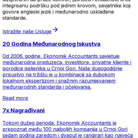
integrisanu podršku pod jednim krovom, savjetnike koji
govore engleski jezik i međunarodno usklađene
standarde.
Istražite naše Usluge
20 Godina Međunarodnog Iskustva
Od 2006. godine, Ekonomik Accountants savjetuje
međunarodna preduzeća, investitore, privatne klijente i
porodice iseljenika u Crnoj Gori. Naše dugogodišnje
prisustvo na tržištu je u kombinaciji sa dubokom
lokalnom ekspertizom i snažnim razumijevanjem
međunarodnih standarda i očekivanja.
Read more
7x Nagrađivani
Tokom dužeg perioda, Ekonomik Accountants je
prepoznat među 100 najboljih kompanija u Crnoj Gori
sedam godina zaredom i dvaput je rangiran kao najveća