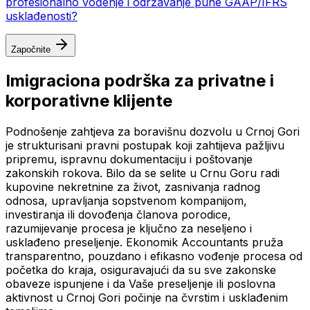
profesionalno vođenje i održavanje pune GAAP/IFRS
usklađenosti?
Započnite
Imigraciona podrška za privatne i
korporativne klijente
Podnošenje zahtjeva za boravišnu dozvolu u Crnoj Gori
je strukturisani pravni postupak koji zahtijeva pažljivu
pripremu, ispravnu dokumentaciju i poštovanje
zakonskih rokova. Bilo da se selite u Crnu Goru radi
kupovine nekretnine za život, zasnivanja radnog
odnosa, upravljanja sopstvenom kompanijom,
investiranja ili dovođenja članova porodice,
razumijevanje procesa je ključno za neseljeno i
usklađeno preseljenje. Ekonomik Accountants pruža
transparentno, pouzdano i efikasno vođenje procesa od
početka do kraja, osiguravajući da su sve zakonske
obaveze ispunjene i da Vaše preseljenje ili poslovna
aktivnost u Crnoj Gori počinje na čvrstim i usklađenim