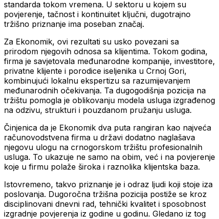
standarda tokom vremena. U sektoru u kojem su
povjerenje, tačnost i kontinuitet ključni, dugotrajno
tržišno priznanje ima poseban značaj.
Za Ekonomik, ovi rezultati su usko povezani sa
prirodom njegovih odnosa sa klijentima. Tokom godina,
firma je savjetovala međunarodne kompanije, investitore,
privatne klijente i porodice iseljenika u Crnoj Gori,
kombinujući lokalnu ekspertizu sa razumijevanjem
međunarodnih očekivanja. Ta dugogodišnja pozicija na
tržištu pomogla je oblikovanju modela usluga izgrađenog
na odzivu, strukturi i pouzdanom pružanju usluga.
Činjenica da je Ekonomik dva puta rangiran kao najveća
računovodstvena firma u državi dodatno naglašava
njegovu ulogu na crnogorskom tržištu profesionalnih
usluga. To ukazuje ne samo na obim, već i na povjerenje
koje u firmu polaže široka i raznolika klijentska baza.
Istovremeno, takvo priznanje je i odraz ljudi koji stoje iza
poslovanja. Dugoročna tržišna pozicija postiže se kroz
disciplinovani dnevni rad, tehnički kvalitet i sposobnost
izgradnje povjerenja iz godine u godinu. Gledano iz tog