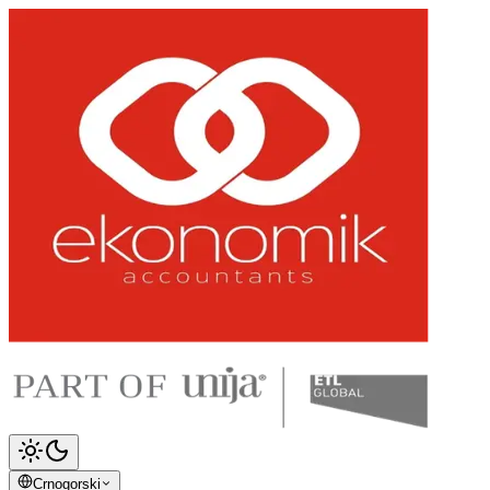
Crnogorski